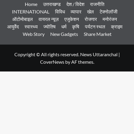
Home
उत्तराखण्ड
देश / विदेश
राजनीति
INTERNATIONAL
विविध
व्यापार
खेल
टेक्नोलॉजी
ऑटोमोबाइल
वायरल न्यूज़
एजुकेशन
रोजगार
मनोरंजन
आयुर्वेद
स्वास्थ्य
ज्योतिष
धर्म
कृषि
पर्यटन स्थल
क्राइम
Web Story
New Gadgets
Share Market
Copyright © All rights reserved. News Uttaranchal
|
CoverNews
by AF themes.