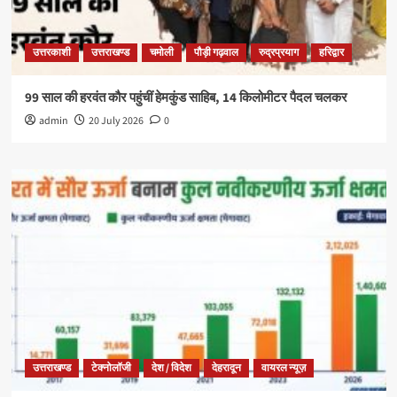
उत्तरकाशी
उत्तराखण्ड
चमोली
पौड़ी गढ़वाल
रुद्रप्रयाग
हरिद्वार
99 साल की हरवंत कौर पहुंचीं हेमकुंड साहिब, 14 किलोमीटर पैदल चलकर
admin
20 July 2026
0
उत्तराखण्ड
टेक्नोलॉजी
देश / विदेश
देहरादून
वायरल न्यूज़