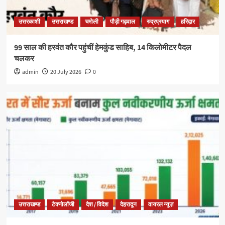
उत्तरकाशी
उत्तराखण्ड
चमोली
पौड़ी गढ़वाल
रुद्रप्रयाग
हरिद्वार
99 साल की हरवंत कौर पहुंचीं हेमकुंड साहिब, 14 किलोमीटर पैदल
चलकर
admin
20 July 2026
0
उत्तराखण्ड
टेक्नोलॉजी
देश / विदेश
देहरादून
वायरल न्यूज़