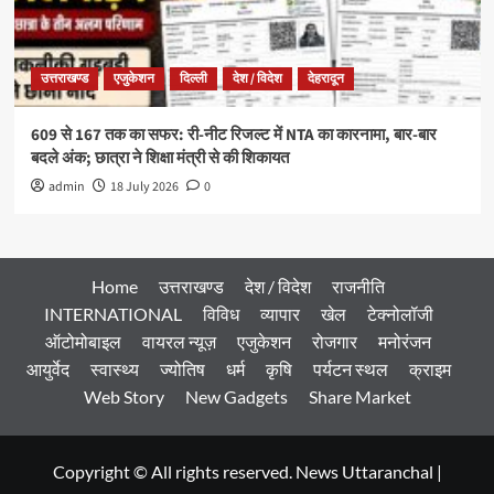
उत्तराखण्ड
एजुकेशन
दिल्ली
देश / विदेश
देहरादून
609 से 167 तक का सफर: री-नीट रिजल्ट में NTA का कारनामा, बार-बार
बदले अंक; छात्रा ने शिक्षा मंत्री से की शिकायत
admin
18 July 2026
0
Home
उत्तराखण्ड
देश / विदेश
राजनीति
INTERNATIONAL
विविध
व्यापार
खेल
टेक्नोलॉजी
ऑटोमोबाइल
वायरल न्यूज़
एजुकेशन
रोजगार
मनोरंजन
आयुर्वेद
स्वास्थ्य
ज्योतिष
धर्म
कृषि
पर्यटन स्थल
क्राइम
Web Story
New Gadgets
Share Market
Copyright © All rights reserved. News Uttaranchal
|