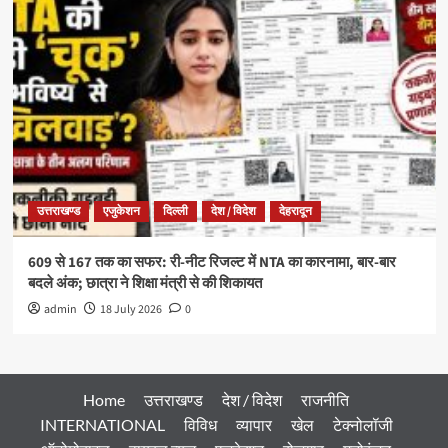
उत्तराखण्ड
एजुकेशन
दिल्ली
देश / विदेश
देहरादून
609 से 167 तक का सफर: री-नीट रिजल्ट में NTA का कारनामा, बार-बार
बदले अंक; छात्रा ने शिक्षा मंत्री से की शिकायत
admin
18 July 2026
0
Home
उत्तराखण्ड
देश / विदेश
राजनीति
INTERNATIONAL
विविध
व्यापार
खेल
टेक्नोलॉजी