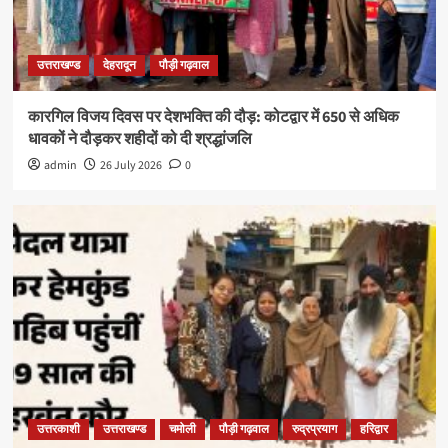
उत्तराखण्ड
देहरादून
पौड़ी गढ़वाल
कारगिल विजय दिवस पर देशभक्ति की दौड़: कोटद्वार में 650 से अधिक
धावकों ने दौड़कर शहीदों को दी श्रद्धांजलि
admin
26 July 2026
0
उत्तरकाशी
उत्तराखण्ड
चमोली
पौड़ी गढ़वाल
रुद्रप्रयाग
हरिद्वार