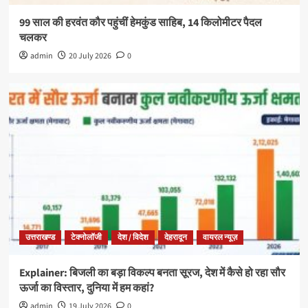
99 साल की हरवंत कौर पहुंचीं हेमकुंड साहिब, 14 किलोमीटर पैदल
चलकर
admin
20 July 2026
0
उत्तराखण्ड
टेक्नोलॉजी
देश / विदेश
देहरादून
वायरल न्यूज़
Explainer: बिजली का बड़ा विकल्प बनता सूरज, देश में कैसे हो रहा सौर
ऊर्जा का विस्तार, दुनिया में हम कहां?
admin
19 July 2026
0