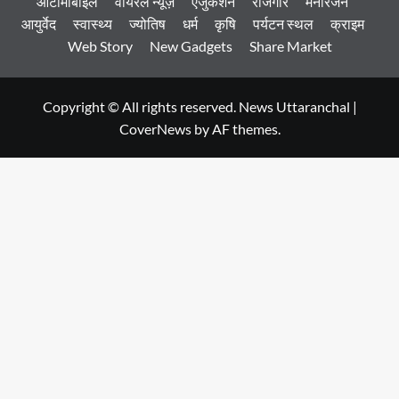
ऑटोमोबाइल
वायरल न्यूज़
एजुकेशन
रोजगार
मनोरंजन
आयुर्वेद
स्वास्थ्य
ज्योतिष
धर्म
कृषि
पर्यटन स्थल
क्राइम
Web Story
New Gadgets
Share Market
Copyright © All rights reserved. News Uttaranchal
|
CoverNews
by AF themes.