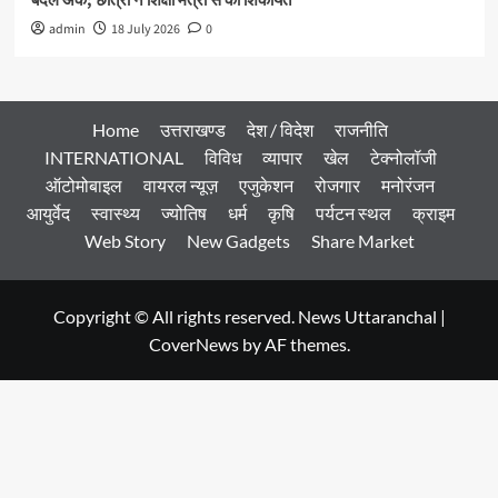
बदले अंक; छात्रा ने शिक्षा मंत्री से की शिकायत
admin
18 July 2026
0
Home
उत्तराखण्ड
देश / विदेश
राजनीति
INTERNATIONAL
विविध
व्यापार
खेल
टेक्नोलॉजी
ऑटोमोबाइल
वायरल न्यूज़
एजुकेशन
रोजगार
मनोरंजन
आयुर्वेद
स्वास्थ्य
ज्योतिष
धर्म
कृषि
पर्यटन स्थल
क्राइम
Web Story
New Gadgets
Share Market
Copyright © All rights reserved. News Uttaranchal
|
CoverNews
by AF themes.