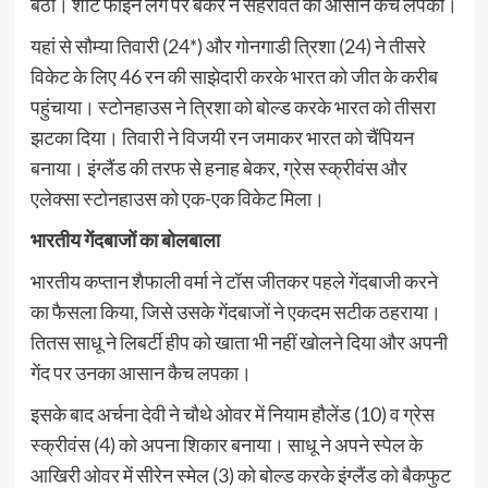
बैठीं। शॉर्ट फाइन लेग पर बेकर ने सेहरावत का आसान कैच लपका।
यहां से सौम्‍या तिवारी (24*) और गोनगाडी त्रिशा (24) ने तीसरे
विकेट के लिए 46 रन की साझेदारी करके भारत को जीत के करीब
पहुंचाया। स्‍टोनहाउस ने त्रिशा को बोल्‍ड करके भारत को तीसरा
झटका दिया। तिवारी ने विजयी रन जमाकर भारत को चैंपियन
बनाया। इंग्‍लैंड की तरफ से हनाह बेकर, ग्रेस स्‍क्रीवंस और
एलेक्‍सा स्‍टोनहाउस को एक-एक विकेट मिला।
भारतीय गेंदबाजों का बोलबाला
भारतीय कप्‍तान शैफाली वर्मा ने टॉस जीतकर पहले गेंदबाजी करने
का फैसला किया, जिसे उसके गेंदबाजों ने एकदम सटीक ठहराया।
तितस साधू ने लिबर्टी हीप को खाता भी नहीं खोलने दिया और अपनी
गेंद पर उनका आसान कैच लपका।
इसके बाद अर्चना देवी ने चौथे ओवर में नियाम हौलेंड (10) व ग्रेस
स्‍क्रीवंस (4) को अपना शिकार बनाया। साधू ने अपने स्‍पेल के
आखिरी ओवर में सीरेन स्‍मेल (3) को बोल्‍ड करके इंग्‍लैंड को बैकफुट