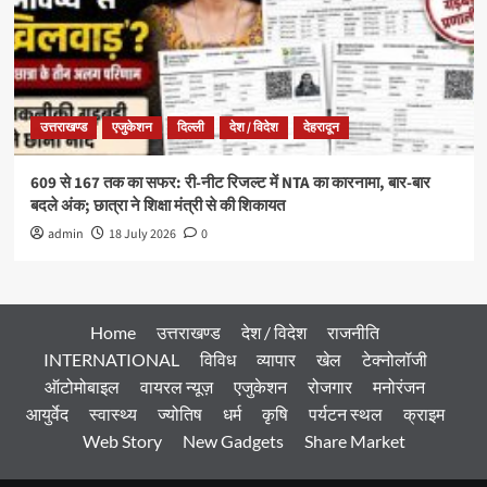
उत्तराखण्ड
एजुकेशन
दिल्ली
देश / विदेश
देहरादून
609 से 167 तक का सफर: री-नीट रिजल्ट में NTA का कारनामा, बार-बार
बदले अंक; छात्रा ने शिक्षा मंत्री से की शिकायत
admin
18 July 2026
0
Home
उत्तराखण्ड
देश / विदेश
राजनीति
INTERNATIONAL
विविध
व्यापार
खेल
टेक्नोलॉजी
ऑटोमोबाइल
वायरल न्यूज़
एजुकेशन
रोजगार
मनोरंजन
आयुर्वेद
स्वास्थ्य
ज्योतिष
धर्म
कृषि
पर्यटन स्थल
क्राइम
Web Story
New Gadgets
Share Market