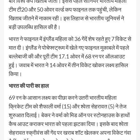
बार विश्‍व कप खिताब जीता। इससे पहले सीनियर भारतीय महिला
टीम टी20 और 50 ओवर वर्ल्‍ड कप फाइनल तक पहुंची, लेकिन
खिताब जीतने में नाकाम रही। इस लिहाज से भारतीय जूनियर्स ने
बड़ी उपलब्धि हासिल की है।
भारत ने फाइनल में इंग्‍लैंड महिला को 36 गेंदें शेष रहते हुए 7 विकेट से
मात दी। इंग्‍लैंड ने पोचेफ्स्‍ट्रूम में खेले गए फाइनल मुकाबले में पहले
बल्‍लेबाजी की और पूरी टीम 17.1 ओवर में 68 रन पर ऑलआउट
हुई। जवाब में भारत ने 14 ओवर में तीन विकेट खोकर लक्ष्‍य हासिल
किया।
भारत की पारी का हाल
69 रन के आसान लक्ष्‍य का पीछा करने उतरी भारतीय महिला
क्रिकेट टीम को शैफाली वर्मा (15) और श्‍वेता सेहरावत (5) ने तेज
शुरुआत दिलाई। बेकर ने वर्मा को मिड ऑन पर स्‍टोनहाउस के हाथों
कैच आउट कराकर भारत को पहला झटका दिया। इसके बाद श्‍वेता
सेहरावत स्‍क्रीवंस की गेंद पर खराब शॉट खेलकर अपना विकेट गंवा