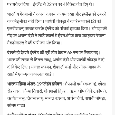
पर धकेल दिया। इंग्‍लैंड ने 22 रन पर 4 विकेट गंवा दिए थे।
भारतीय गेंदबाजों ने अपना दबदबा कायम रखा और इंग्‍लैंड को उबरने
का कोई मौका नहीं दिया। पार्शवी चोपड़ा ने कारिस पावले (2) को
एलबीडब्‍ल्‍यू आउट करके इंग्‍लैंड को पांचवां झटका दिया। चोपड़ा की
गेंद पर अर्चना देवी ने शॉर्ट कवर्स में हैरतअंगेज कैच पकड़कर रेयाना
मैक्‍डोनाल्‍ड गे की पारी का अंत किया।
देखते ही देखते इंग्‍लैंड की पूरी टीम केवल 68 रन पर सिमट गई।
भारत की तरफ से तितस साधू, अर्चना देवी और पार्शवी चोपड़ा ने दो-
दो विकेट लिए। मन्‍नत कश्‍यप, शैफाली वर्मा और सोनम यादव के
खाते में एक-एक सफलता आई।
भारत महिला अंडर-19 प्लेइंग इलेवन :
शैफाली वर्मा (कप्तान), श्वेता
सेहरावत, सौम्या तिवारी, गोनगाडी त्रिशा, ऋचा घोष (विकेटकीपर),
ऋर्षिता बसु, तितस साधू, मन्नत कश्यप, अर्चना देवी, पार्शवी चोपड़ा,
सोनम यादव।