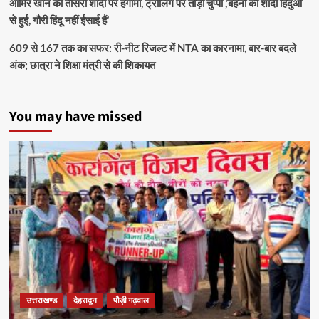
आमिर खान की तीसरी शादी पर हंगामा, ट्रोलिंग पर तोड़ी चुप्पी ,’बहनों की शादी हिंदुओं
से हुई, गौरी हिंदू नहीं ईसाई हैं’
609 से 167 तक का सफर: री-नीट रिजल्ट में NTA का कारनामा, बार-बार बदले
अंक; छात्रा ने शिक्षा मंत्री से की शिकायत
You may have missed
उत्तराखण्ड
देहरादून
पौड़ी गढ़वाल