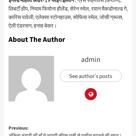
इंग्लैंड महिला अंडर-19 प्लेइंग इलेवन :
ग्रेस स्‍क्रीवेंस (कप्तान),
लिबर्टी हीप, नियाम फियोना हौलेंड, सेरेन स्मेल, रयान मैकडोनाल्ड गे,
कारिस पावेली, एलेक्सा स्टोनहाउस, सोफिया स्मेल, जोसी ग्रूव्‍स,
ऐली एंडरसन, हनाह बेकर।
About The Author
admin
See author's posts
Previous:
अंकिता भंडारी की माँ ने लगायी सीएम धामी से वकील बदलने की गुहार.!