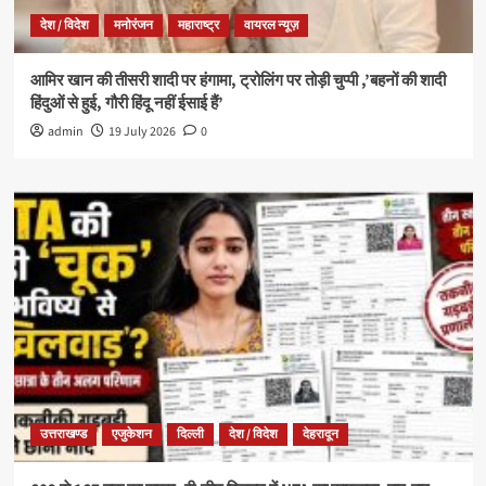
देश / विदेश
मनोरंजन
महाराष्ट्र
वायरल न्यूज़
आमिर खान की तीसरी शादी पर हंगामा, ट्रोलिंग पर तोड़ी चुप्पी ,’बहनों की शादी
हिंदुओं से हुई, गौरी हिंदू नहीं ईसाई हैं’
admin
19 July 2026
0
उत्तराखण्ड
एजुकेशन
दिल्ली
देश / विदेश
देहरादून