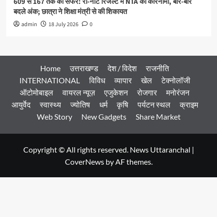
609 से 167 तक का सफर: री-नीट रिजल्ट में NTA का कारनामा, बार-बार
बदले अंक; छात्रा ने शिक्षा मंत्री से की शिकायत
admin
18 July 2026
0
Home
उत्तराखण्ड
देश / विदेश
राजनीति
INTERNATIONAL
विविध
व्यापार
खेल
टेक्नोलॉजी
ऑटोमोबाइल
वायरल न्यूज़
एजुकेशन
रोजगार
मनोरंजन
आयुर्वेद
स्वास्थ्य
ज्योतिष
धर्म
कृषि
पर्यटन स्थल
क्राइम
Web Story
New Gadgets
Share Market
Copyright © All rights reserved. News Uttaranchal
|
CoverNews
by AF themes.