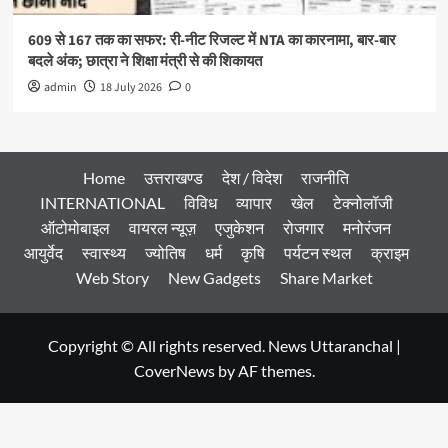
609 से 167 तक का सफर: री-नीट रिजल्ट में NTA का कारनामा, बार-बार
बदले अंक; छात्रा ने शिक्षा मंत्री से की शिकायत
admin
18 July 2026
0
Home
उत्तराखण्ड
देश / विदेश
राजनीति
INTERNATIONAL
विविध
व्यापार
खेल
टेक्नोलॉजी
ऑटोमोबाइल
वायरल न्यूज़
एजुकेशन
रोजगार
मनोरंजन
आयुर्वेद
स्वास्थ्य
ज्योतिष
धर्म
कृषि
पर्यटन स्थल
क्राइम
Web Story
New Gadgets
Share Market
Copyright © All rights reserved. News Uttaranchal
|
CoverNews
by AF themes.