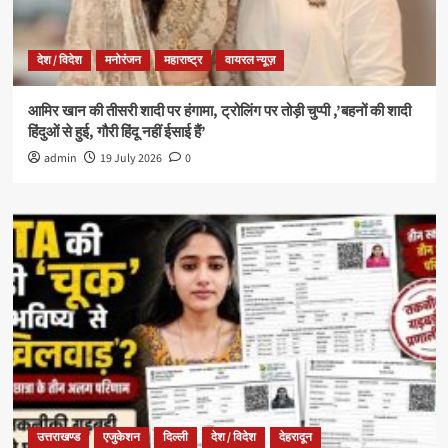
देश / विदेश
मनोरंजन
महाराष्ट्र
वायरल न्यूज़
आमिर खान की तीसरी शादी पर हंगामा, ट्रोलिंग पर तोड़ी चुप्पी ,’बहनों की शादी
हिंदुओं से हुई, गौरी हिंदू नहीं ईसाई हैं’
admin
19 July 2026
0
उत्तराखण्ड
एजुकेशन
दिल्ली
देश / विदेश
देहरादून