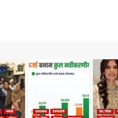
चमोली
उत्तराखण्ड
टेक्नोलॉजी
देश / विदेश