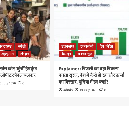
उत्तराखण्ड
चमोली
उत्तराखण्ड
टेक्नोलॉजी
देश / विदेश
रुद्रप्रयाग
हरिद्वार
देहरादून
वायरल न्यूज़
ंत कौर पहुंचीं हेमकुंड
Explainer: बिजली का बड़ा विकल्प
किलोमीटर पैदल चलकर
बनता सूरज, देश में कैसे हो रहा सौर ऊर्जा
का विस्तार, दुनिया में हम कहां?
0 July 2026
0
admin
19 July 2026
0