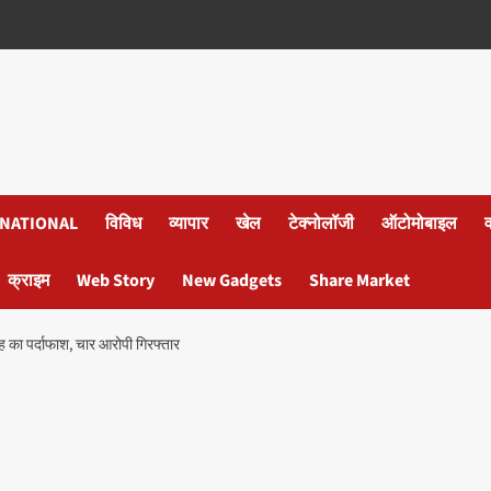
NATIONAL
विविध
व्यापार
खेल
टेक्नोलॉजी
ऑटोमोबाइल
क्राइम
Web Story
New Gadgets
Share Market
 का पर्दाफाश, चार आरोपी गिरफ्तार