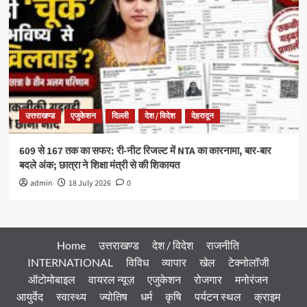
उत्तराखण्ड
एजुकेशन
दिल्ली
देश / विदेश
देहरादून
609 से 167 तक का सफर: री-नीट रिजल्ट में NTA का कारनामा, बार-बार
बदले अंक; छात्रा ने शिक्षा मंत्री से की शिकायत
admin
18 July 2026
0
Home
उत्तराखण्ड
देश / विदेश
राजनीति
INTERNATIONAL
विविध
व्यापार
खेल
टेक्नोलॉजी
ऑटोमोबाइल
वायरल न्यूज़
एजुकेशन
रोजगार
मनोरंजन
आयुर्वेद
स्वास्थ्य
ज्योतिष
धर्म
कृषि
पर्यटन स्थल
क्राइम