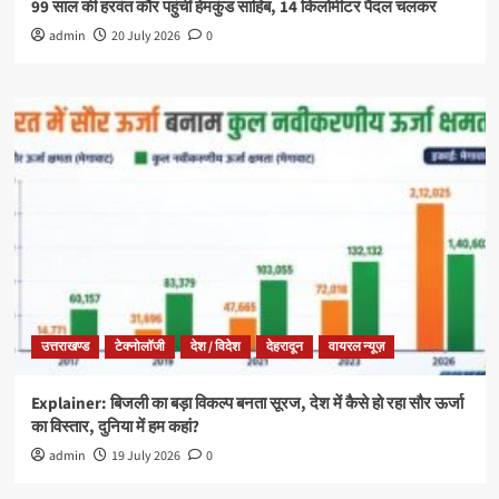
99 साल की हरवंत कौर पहुंचीं हेमकुंड साहिब, 14 किलोमीटर पैदल चलकर
admin
20 July 2026
0
उत्तराखण्ड
टेक्नोलॉजी
देश / विदेश
देहरादून
वायरल न्यूज़
Explainer: बिजली का बड़ा विकल्प बनता सूरज, देश में कैसे हो रहा सौर ऊर्जा
का विस्तार, दुनिया में हम कहां?
admin
19 July 2026
0