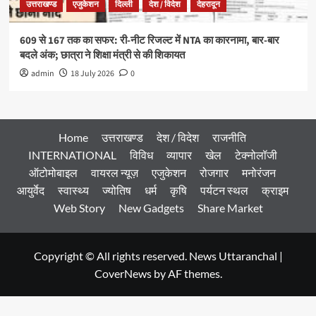
उत्तराखण्ड
एजुकेशन
दिल्ली
देश / विदेश
देहरादून
609 से 167 तक का सफर: री-नीट रिजल्ट में NTA का कारनामा, बार-बार
बदले अंक; छात्रा ने शिक्षा मंत्री से की शिकायत
admin
18 July 2026
0
Home
उत्तराखण्ड
देश / विदेश
राजनीति
INTERNATIONAL
विविध
व्यापार
खेल
टेक्नोलॉजी
ऑटोमोबाइल
वायरल न्यूज़
एजुकेशन
रोजगार
मनोरंजन
आयुर्वेद
स्वास्थ्य
ज्योतिष
धर्म
कृषि
पर्यटन स्थल
क्राइम
Web Story
New Gadgets
Share Market
Copyright © All rights reserved. News Uttaranchal
|
CoverNews
by AF themes.