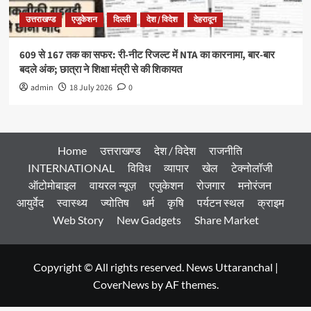
उत्तराखण्ड
एजुकेशन
दिल्ली
देश / विदेश
देहरादून
609 से 167 तक का सफर: री-नीट रिजल्ट में NTA का कारनामा, बार-बार
बदले अंक; छात्रा ने शिक्षा मंत्री से की शिकायत
admin
18 July 2026
0
Home
उत्तराखण्ड
देश / विदेश
राजनीति
INTERNATIONAL
विविध
व्यापार
खेल
टेक्नोलॉजी
ऑटोमोबाइल
वायरल न्यूज़
एजुकेशन
रोजगार
मनोरंजन
आयुर्वेद
स्वास्थ्य
ज्योतिष
धर्म
कृषि
पर्यटन स्थल
क्राइम
Web Story
New Gadgets
Share Market
Copyright © All rights reserved. News Uttaranchal
|
CoverNews
by AF themes.