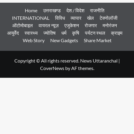
Home
उत्तराखण्ड
देश / विदेश
राजनीति
INTERNATIONAL
विविध
व्यापार
खेल
टेक्नोलॉजी
ऑटोमोबाइल
वायरल न्यूज़
एजुकेशन
रोजगार
मनोरंजन
आयुर्वेद
स्वास्थ्य
ज्योतिष
धर्म
कृषि
पर्यटन स्थल
क्राइम
Web Story
New Gadgets
Share Market
Copyright © All rights reserved. News Uttaranchal
|
CoverNews
by AF themes.