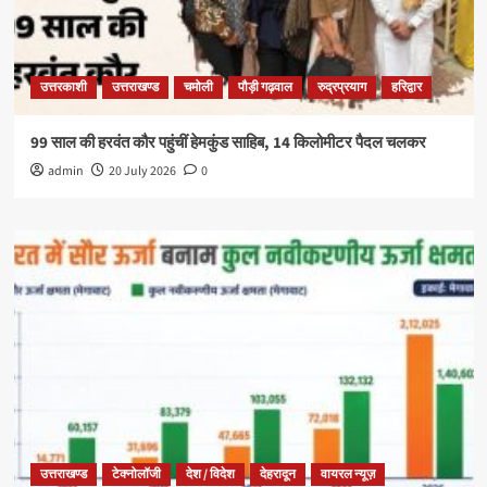
उत्तरकाशी
उत्तराखण्ड
चमोली
पौड़ी गढ़वाल
रुद्रप्रयाग
हरिद्वार
99 साल की हरवंत कौर पहुंचीं हेमकुंड साहिब, 14 किलोमीटर पैदल चलकर
admin
20 July 2026
0
उत्तराखण्ड
टेक्नोलॉजी
देश / विदेश
देहरादून
वायरल न्यूज़