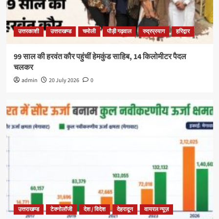
उत्तरकाशी
उत्तराखण्ड
चमोली
पौड़ी गढ़वाल
रुद्रप्रयाग
हरिद्वार
99 साल की हरवंत कौर पहुंचीं हेमकुंड साहिब, 14 किलोमीटर पैदल
चलकर
admin
20 July 2026
0
उत्तराखण्ड
टेक्नोलॉजी
देश / विदेश
देहरादून
वायरल न्यूज़