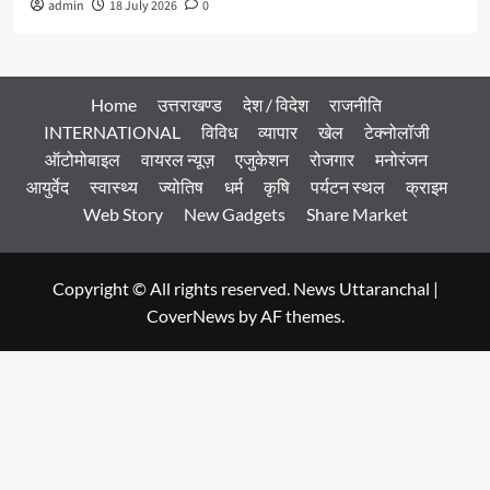
admin
18 July 2026
0
Home
उत्तराखण्ड
देश / विदेश
राजनीति
INTERNATIONAL
विविध
व्यापार
खेल
टेक्नोलॉजी
ऑटोमोबाइल
वायरल न्यूज़
एजुकेशन
रोजगार
मनोरंजन
आयुर्वेद
स्वास्थ्य
ज्योतिष
धर्म
कृषि
पर्यटन स्थल
क्राइम
Web Story
New Gadgets
Share Market
Copyright © All rights reserved. News Uttaranchal
|
CoverNews
by AF themes.