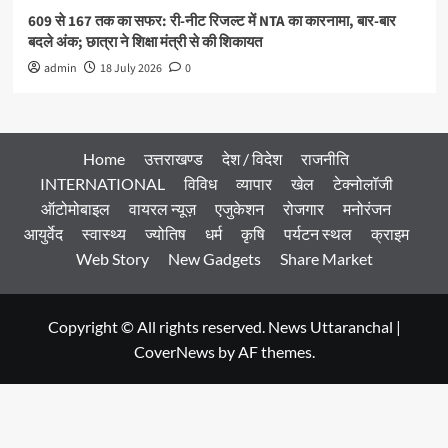
609 से 167 तक का सफर: री-नीट रिजल्ट में NTA का कारनामा, बार-बार
बदले अंक; छात्रा ने शिक्षा मंत्री से की शिकायत
admin
18 July 2026
0
Home
उत्तराखण्ड
देश / विदेश
राजनीति
INTERNATIONAL
विविध
व्यापार
खेल
टेक्नोलॉजी
ऑटोमोबाइल
वायरल न्यूज़
एजुकेशन
रोजगार
मनोरंजन
आयुर्वेद
स्वास्थ्य
ज्योतिष
धर्म
कृषि
पर्यटन स्थल
क्राइम
Web Story
New Gadgets
Share Market
Copyright © All rights reserved. News Uttaranchal
|
CoverNews
by AF themes.