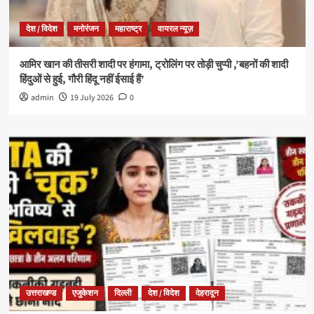
देश / विदेश
मनोरंजन
महाराष्ट्र
वायरल न्यूज़
आमिर खान की तीसरी शादी पर हंगामा, ट्रोलिंग पर तोड़ी चुप्पी ,’बहनों की शादी
हिंदुओं से हुई, गौरी हिंदू नहीं ईसाई हैं’
admin
19 July 2026
0
उत्तराखण्ड
एजुकेशन
दिल्ली
देश / विदेश
देहरादून