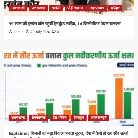
उत्तरकाशी
उत्तराखण्ड
चमोली
पौड़ी गढ़वाल
रुद्रप्रयाग
हरिद्वार
99 साल की हरवंत कौर पहुंचीं हेमकुंड साहिब, 14 किलोमीटर पैदल चलकर
admin
20 July 2026
0
उत्तराखण्ड
टेक्नोलॉजी
देश / विदेश
देहरादून
वायरल न्यूज़
Explainer: बिजली का बड़ा विकल्प बनता सूरज, देश में कैसे हो रहा सौर ऊर्जा