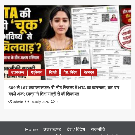
उत्तराखण्ड
एजुकेशन
दिल्ली
देश / विदेश
देहरादून
609 से 167 तक का सफर: री-नीट रिजल्ट में NTA का कारनामा, बार-बार
बदले अंक; छात्रा ने शिक्षा मंत्री से की शिकायत
admin
18 July 2026
0
Home
उत्तराखण्ड
देश / विदेश
राजनीति