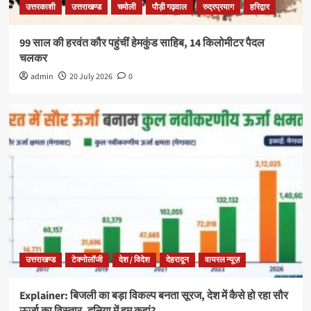
उत्तरकाशी
उत्तराखण्ड
चमोली
पौड़ी गढ़वाल
रुद्रप्रयाग
हरिद्वार
99 साल की हरवंत कौर पहुंचीं हेमकुंड साहिब, 14 किलोमीटर पैदल
चलकर
admin
20 July 2026
0
उत्तराखण्ड
टेक्नोलॉजी
देश / विदेश
देहरादून
वायरल न्यूज़
Explainer: बिजली का बड़ा विकल्प बनता सूरज, देश में कैसे हो रहा सौर