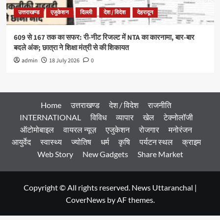
उत्तराखण्ड
एजुकेशन
दिल्ली
देश / विदेश
देहरादून
609 से 167 तक का सफर: री-नीट रिजल्ट में NTA का कारनामा, बार-बार
बदले अंक; छात्रा ने शिक्षा मंत्री से की शिकायत
admin
18 July 2026
0
Home
उत्तराखण्ड
देश / विदेश
राजनीति
INTERNATIONAL
विविध
व्यापार
खेल
टेक्नोलॉजी
ऑटोमोबाइल
वायरल न्यूज़
एजुकेशन
रोजगार
मनोरंजन
आयुर्वेद
स्वास्थ्य
ज्योतिष
धर्म
कृषि
पर्यटन स्थल
क्राइम
Web Story
New Gadgets
Share Market
Copyright © All rights reserved. News Uttaranchal
|
CoverNews
by AF themes.