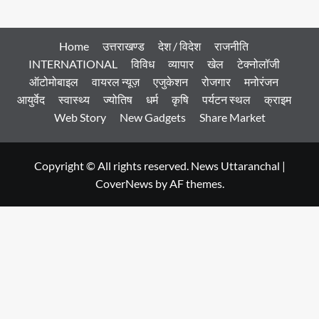
Home
उत्तराखण्ड
देश / विदेश
राजनीति
INTERNATIONAL
विविध
व्यापार
खेल
टेक्नोलॉजी
ऑटोमोबाइल
वायरल न्यूज़
एजुकेशन
रोजगार
मनोरंजन
आयुर्वेद
स्वास्थ्य
ज्योतिष
धर्म
कृषि
पर्यटन स्थल
क्राइम
Web Story
New Gadgets
Share Market
Copyright © All rights reserved. News Uttaranchal
|
CoverNews
by AF themes.