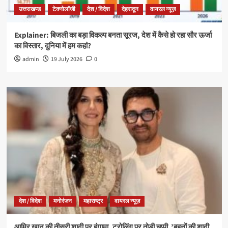
उत्तराखण्ड
टेक्नोलॉजी
देश / विदेश
देहरादून
वायरल न्यूज़
Explainer: बिजली का बड़ा विकल्प बनता सूरज, देश में कैसे हो रहा सौर ऊर्जा
का विस्तार, दुनिया में हम कहां?
admin
19 July 2026
0
देश / विदेश
मनोरंजन
महाराष्ट्र
वायरल न्यूज़
आमिर खान की तीसरी शादी पर हंगामा, ट्रोलिंग पर तोड़ी चुप्पी ,’बहनों की शादी