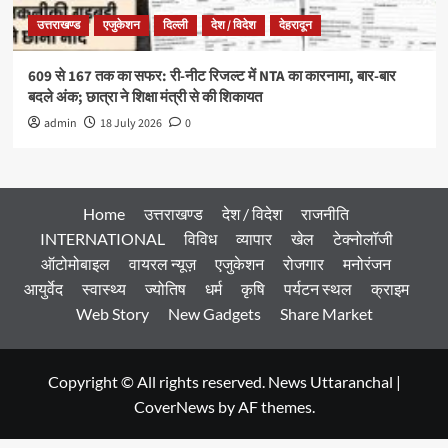
उत्तराखण्ड
एजुकेशन
दिल्ली
देश / विदेश
देहरादून
609 से 167 तक का सफर: री-नीट रिजल्ट में NTA का कारनामा, बार-बार
बदले अंक; छात्रा ने शिक्षा मंत्री से की शिकायत
admin
18 July 2026
0
Home
उत्तराखण्ड
देश / विदेश
राजनीति
INTERNATIONAL
विविध
व्यापार
खेल
टेक्नोलॉजी
ऑटोमोबाइल
वायरल न्यूज़
एजुकेशन
रोजगार
मनोरंजन
आयुर्वेद
स्वास्थ्य
ज्योतिष
धर्म
कृषि
पर्यटन स्थल
क्राइम
Web Story
New Gadgets
Share Market
Copyright © All rights reserved. News Uttaranchal
|
CoverNews
by AF themes.