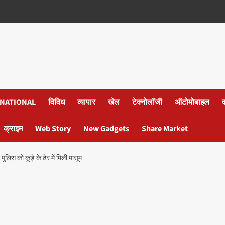
NATIONAL
विविध
व्यापार
खेल
टेक्नोलॉजी
ऑटोमोबाइल
क्राइम
Web Story
New Gadgets
Share Market
िस को कूड़े के ढेर में मिली मासूम