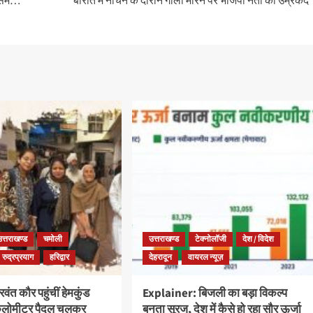
मौसम…
बारात में नाचने के दौरान गोली मारने पर भाजपा नेता को उम्रकैद
उत्तराखण्ड
चमोली
उत्तराखण्ड
टेक्नोलॉजी
देश / विदेश
रुद्रप्रयाग
हरिद्वार
देहरादून
वायरल न्यूज़
ंत कौर पहुंचीं हेमकुंड
Explainer: बिजली का बड़ा विकल्प
किलोमीटर पैदल चलकर
बनता सूरज, देश में कैसे हो रहा सौर ऊर्जा