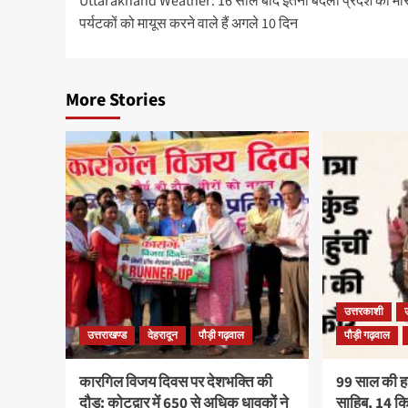
Uttarakhand Weather: 16 साल बाद इतना बदला प्रदेश का 
पर्यटकों को मायूस करने वाले हैं अगले 10 दिन
More Stories
उत्तरकाशी
उत्तराखण्ड
देहरादून
पौड़ी गढ़वाल
पौड़ी गढ़वाल
कारगिल विजय दिवस पर देशभक्ति की
99 साल की हरव
दौड़: कोटद्वार में 650 से अधिक धावकों ने
साहिब, 14 