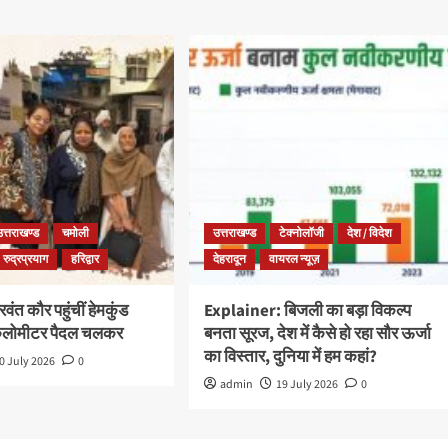
उत्तराखण्ड
चमोली
उत्तराखण्ड
टेक्नोलॉजी
देश / विदेश
रुद्रप्रयाग
हरिद्वार
देहरादून
वायरल न्यूज़
ंत कौर पहुंचीं हेमकुंड
Explainer: बिजली का बड़ा विकल्प
किलोमीटर पैदल चलकर
बनता सूरज, देश में कैसे हो रहा सौर ऊर्जा
का विस्तार, दुनिया में हम कहां?
0 July 2026
0
admin
19 July 2026
0