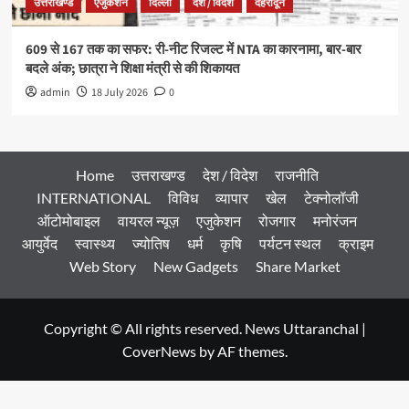
उत्तराखण्ड
एजुकेशन
दिल्ली
देश / विदेश
देहरादून
609 से 167 तक का सफर: री-नीट रिजल्ट में NTA का कारनामा, बार-बार
बदले अंक; छात्रा ने शिक्षा मंत्री से की शिकायत
admin
18 July 2026
0
Home
उत्तराखण्ड
देश / विदेश
राजनीति
INTERNATIONAL
विविध
व्यापार
खेल
टेक्नोलॉजी
ऑटोमोबाइल
वायरल न्यूज़
एजुकेशन
रोजगार
मनोरंजन
आयुर्वेद
स्वास्थ्य
ज्योतिष
धर्म
कृषि
पर्यटन स्थल
क्राइम
Web Story
New Gadgets
Share Market
Copyright © All rights reserved. News Uttaranchal
|
CoverNews
by AF themes.