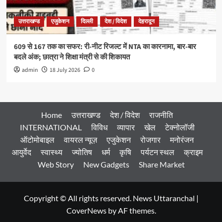
उत्तराखण्ड
एजुकेशन
दिल्ली
देश / विदेश
देहरादून
609 से 167 तक का सफर: री-नीट रिजल्ट में NTA का कारनामा, बार-बार
बदले अंक; छात्रा ने शिक्षा मंत्री से की शिकायत
admin
18 July 2026
0
Home
उत्तराखण्ड
देश / विदेश
राजनीति
INTERNATIONAL
विविध
व्यापार
खेल
टेक्नोलॉजी
ऑटोमोबाइल
वायरल न्यूज़
एजुकेशन
रोजगार
मनोरंजन
आयुर्वेद
स्वास्थ्य
ज्योतिष
धर्म
कृषि
पर्यटन स्थल
क्राइम
Web Story
New Gadgets
Share Market
Copyright © All rights reserved. News Uttaranchal
|
CoverNews
by AF themes.