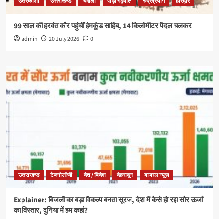
उत्तरकाशी
उत्तराखण्ड
चमोली
पौड़ी गढ़वाल
रुद्रप्रयाग
हरिद्वार
99 साल की हरवंत कौर पहुंचीं हेमकुंड साहिब, 14 किलोमीटर पैदल चलकर
admin
20 July 2026
0
उत्तराखण्ड
टेक्नोलॉजी
देश / विदेश
देहरादून
वायरल न्यूज़
Explainer: बिजली का बड़ा विकल्प बनता सूरज, देश में कैसे हो रहा सौर ऊर्जा
का विस्तार, दुनिया में हम कहां?