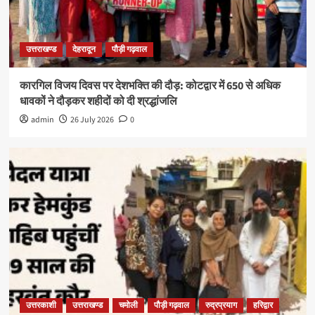
उत्तराखण्ड
देहरादून
पौड़ी गढ़वाल
कारगिल विजय दिवस पर देशभक्ति की दौड़: कोटद्वार में 650 से अधिक
धावकों ने दौड़कर शहीदों को दी श्रद्धांजलि
admin
26 July 2026
0
उत्तरकाशी
उत्तराखण्ड
चमोली
पौड़ी गढ़वाल
रुद्रप्रयाग
हरिद्वार