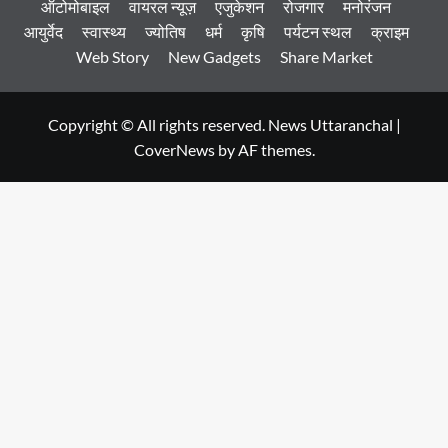
ऑटोमोबाइल
वायरल न्यूज़
एजुकेशन
रोजगार
मनोरंजन
आयुर्वेद
स्वास्थ्य
ज्योतिष
धर्म
कृषि
पर्यटन स्थल
क्राइम
Web Story
New Gadgets
Share Market
Copyright © All rights reserved. News Uttaranchal
|
CoverNews
by AF themes.