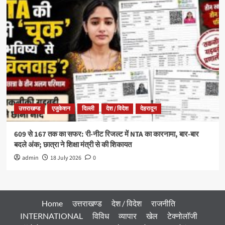
उत्तराखण्ड
एजुकेशन
दिल्ली
देश / विदेश
देहरादून
609 से 167 तक का सफर: री-नीट रिजल्ट में NTA का कारनामा, बार-बार
बदले अंक; छात्रा ने शिक्षा मंत्री से की शिकायत
admin
18 July 2026
0
Home
उत्तराखण्ड
देश / विदेश
राजनीति
INTERNATIONAL
विविध
व्यापार
खेल
टेक्नोलॉजी