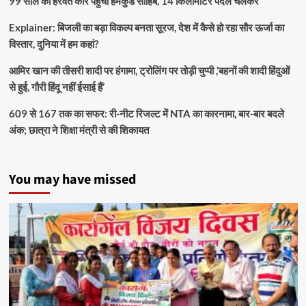
99 साल की हरवंत कौर पहुंचीं हेमकुंड साहिब, 14 किलोमीटर पैदल चलकर
Explainer: बिजली का बड़ा विकल्प बनता सूरज, देश में कैसे हो रहा सौर ऊर्जा का
विस्तार, दुनिया में हम कहां?
आमिर खान की तीसरी शादी पर हंगामा, ट्रोलिंग पर तोड़ी चुप्पी ,’बहनों की शादी हिंदुओं
से हुई, गौरी हिंदू नहीं ईसाई हैं’
609 से 167 तक का सफर: री-नीट रिजल्ट में NTA का कारनामा, बार-बार बदले
अंक; छात्रा ने शिक्षा मंत्री से की शिकायत
You may have missed