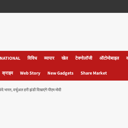
NATIONAL
विविध
व्यापार
खेल
टेक्नोलॉजी
ऑटोमोबाइल
क्राइम
Web Story
New Gadgets
Share Market
ारत, वर्चुअल हरी झंडी दिखाएंगे पीएम मोदी