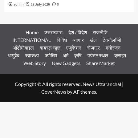
admin
18 July 2026
0
Home
उत्तराखण्ड
देश / विदेश
राजनीति
INTERNATIONAL
विविध
व्यापार
खेल
टेक्नोलॉजी
ऑटोमोबाइल
वायरल न्यूज़
एजुकेशन
रोजगार
मनोरंजन
आयुर्वेद
स्वास्थ्य
ज्योतिष
धर्म
कृषि
पर्यटन स्थल
क्राइम
Web Story
New Gadgets
Share Market
Copyright © All rights reserved. News Uttaranchal
|
CoverNews
by AF themes.