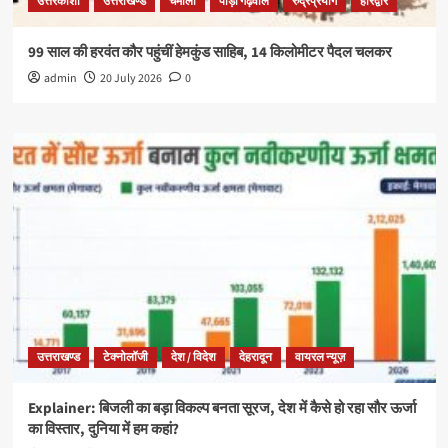
उत्तरकाशी
उत्तराखण्ड
चमोली
पौड़ी गढ़वाल
रुद्रप्रयाग
हरिद्वार
99 साल की हरवंत कौर पहुंचीं हेमकुंड साहिब, 14 किलोमीटर पैदल चलकर
admin
20 July 2026
0
उत्तराखण्ड
टेक्नोलॉजी
देश / विदेश
देहरादून
वायरल न्यूज़
Explainer: बिजली का बड़ा विकल्प बनता सूरज, देश में कैसे हो रहा सौर ऊर्जा
का विस्तार, दुनिया में हम कहां?