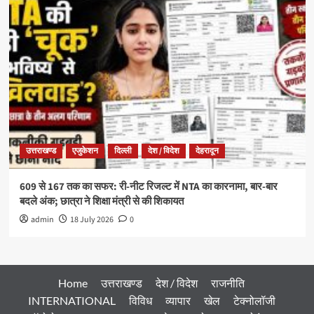
उत्तराखण्ड
एजुकेशन
दिल्ली
देश / विदेश
देहरादून
609 से 167 तक का सफर: री-नीट रिजल्ट में NTA का कारनामा, बार-बार
बदले अंक; छात्रा ने शिक्षा मंत्री से की शिकायत
admin
18 July 2026
0
Home
उत्तराखण्ड
देश / विदेश
राजनीति
INTERNATIONAL
विविध
व्यापार
खेल
टेक्नोलॉजी