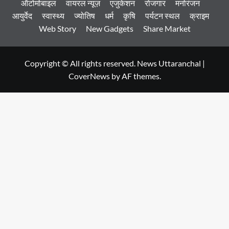
ऑटोमोबाइल
वायरल न्यूज़
एजुकेशन
रोजगार
मनोरंजन
आयुर्वेद
स्वास्थ्य
ज्योतिष
धर्म
कृषि
पर्यटन स्थल
क्राइम
Web Story
New Gadgets
Share Market
Copyright © All rights reserved. News Uttaranchal
|
CoverNews
by AF themes.