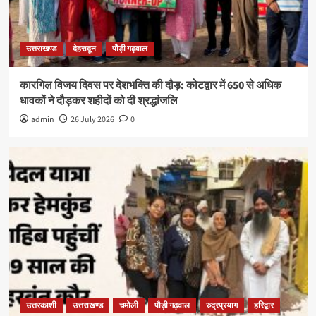
उत्तराखण्ड
देहरादून
पौड़ी गढ़वाल
कारगिल विजय दिवस पर देशभक्ति की दौड़: कोटद्वार में 650 से अधिक
धावकों ने दौड़कर शहीदों को दी श्रद्धांजलि
admin
26 July 2026
0
उत्तरकाशी
उत्तराखण्ड
चमोली
पौड़ी गढ़वाल
रुद्रप्रयाग
हरिद्वार