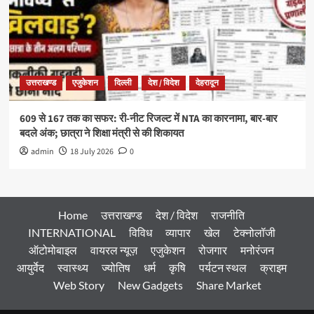
उत्तराखण्ड
एजुकेशन
दिल्ली
देश / विदेश
देहरादून
609 से 167 तक का सफर: री-नीट रिजल्ट में NTA का कारनामा, बार-बार
बदले अंक; छात्रा ने शिक्षा मंत्री से की शिकायत
admin
18 July 2026
0
Home
उत्तराखण्ड
देश / विदेश
राजनीति
INTERNATIONAL
विविध
व्यापार
खेल
टेक्नोलॉजी
ऑटोमोबाइल
वायरल न्यूज़
एजुकेशन
रोजगार
मनोरंजन
आयुर्वेद
स्वास्थ्य
ज्योतिष
धर्म
कृषि
पर्यटन स्थल
क्राइम
Web Story
New Gadgets
Share Market