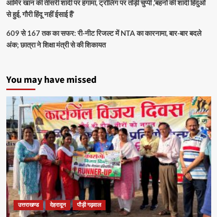
आमिर खान की तीसरी शादी पर हंगामा, ट्रोलिंग पर तोड़ी चुप्पी ,’बहनों की शादी हिंदुओं
से हुई, गौरी हिंदू नहीं ईसाई हैं’
609 से 167 तक का सफर: री-नीट रिजल्ट में NTA का कारनामा, बार-बार बदले
अंक; छात्रा ने शिक्षा मंत्री से की शिकायत
You may have missed
उत्तराखण्ड
देहरादून
पौड़ी गढ़वाल