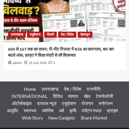
उत्तराखण्ड
एजुकेशन
दिल्ली
देश / विदेश
देहरादून
609 से 167 तक का सफर: री-नीट रिजल्ट में NTA का कारनामा, बार-बार
बदले अंक; छात्रा ने शिक्षा मंत्री से की शिकायत
admin
18 July 2026
0
Home
उत्तराखण्ड
देश / विदेश
राजनीति
INTERNATIONAL
विविध
व्यापार
खेल
टेक्नोलॉजी
ऑटोमोबाइल
वायरल न्यूज़
एजुकेशन
रोजगार
मनोरंजन
आयुर्वेद
स्वास्थ्य
ज्योतिष
धर्म
कृषि
पर्यटन स्थल
क्राइम
Web Story
New Gadgets
Share Market