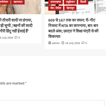
मनोरंजन
महाराष्ट्र
उत्तराखण्ड
एजुकेशन
दिल्ली
देश / विदेश
देहरादून
तीसरी शादी पर हंगामा,
609 से 167 तक का सफर: री-नीट
ड़ी चुप्पी ,’बहनों की शादी
रिजल्ट में NTA का कारनामा, बार-बार
गौरी हिंदू नहीं ईसाई हैं’
बदले अंक; छात्रा ने शिक्षा मंत्री से की
शिकायत
9 July 2026
0
admin
18 July 2026
0
elds are marked
*