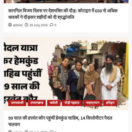
कारगिल विजय दिवस पर देशभक्ति की दौड़: कोटद्वार में 650 से अधिक
धावकों ने दौड़कर शहीदों को दी श्रद्धांजलि
admin
26 July 2026
0
उत्तरकाशी
उत्तराखण्ड
चमोली
पौड़ी गढ़वाल
रुद्रप्रयाग
हरिद्वार
99 साल की हरवंत कौर पहुंचीं हेमकुंड साहिब, 14 किलोमीटर पैदल
चलकर