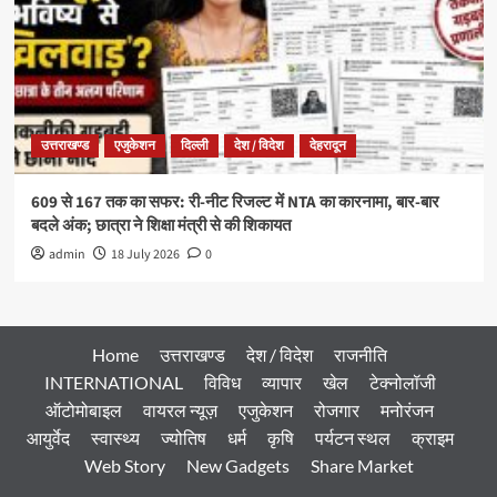
उत्तराखण्ड
एजुकेशन
दिल्ली
देश / विदेश
देहरादून
609 से 167 तक का सफर: री-नीट रिजल्ट में NTA का कारनामा, बार-बार
बदले अंक; छात्रा ने शिक्षा मंत्री से की शिकायत
admin
18 July 2026
0
Home
उत्तराखण्ड
देश / विदेश
राजनीति
INTERNATIONAL
विविध
व्यापार
खेल
टेक्नोलॉजी
ऑटोमोबाइल
वायरल न्यूज़
एजुकेशन
रोजगार
मनोरंजन
आयुर्वेद
स्वास्थ्य
ज्योतिष
धर्म
कृषि
पर्यटन स्थल
क्राइम
Web Story
New Gadgets
Share Market