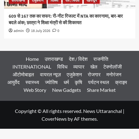
उत्तराखण्ड
एजुकेशन
दिल्ली
देश / विदेश
देहरादून
609 से 167 तक का सफर: री-नीट रिजल्ट में NTA का कारनामा, बार-बार
बदले अंक; छात्रा ने शिक्षा मंत्री से की शिकायत
admin
18 July 2026
0
Home
उत्तराखण्ड
देश / विदेश
राजनीति
INTERNATIONAL
विविध
व्यापार
खेल
टेक्नोलॉजी
ऑटोमोबाइल
वायरल न्यूज़
एजुकेशन
रोजगार
मनोरंजन
आयुर्वेद
स्वास्थ्य
ज्योतिष
धर्म
कृषि
पर्यटन स्थल
क्राइम
Web Story
New Gadgets
Share Market
Copyright © All rights reserved. News Uttaranchal
|
CoverNews
by AF themes.