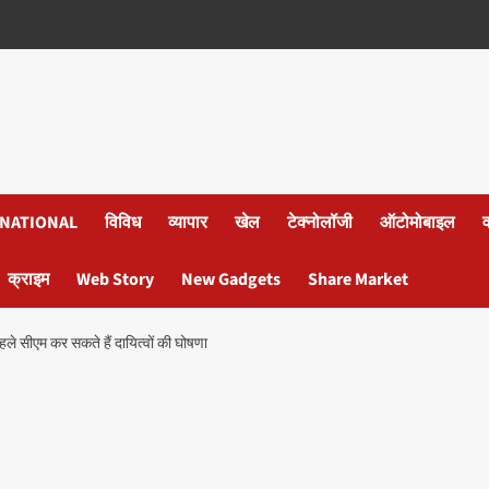
NATIONAL
विविध
व्यापार
खेल
टेक्नोलॉजी
ऑटोमोबाइल
क्राइम
Web Story
New Gadgets
Share Market
पहले सीएम कर सकते हैं दायित्वों की घोषणा