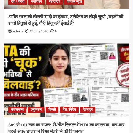
देश / विदेश
मनोरंजन
महाराष्ट्र
वायरल न्यूज़
आमिर खान की तीसरी शादी पर हंगामा, ट्रोलिंग पर तोड़ी चुप्पी ,’बहनों की
शादी हिंदुओं से हुई, गौरी हिंदू नहीं ईसाई हैं’
admin
19 July 2026
0
उत्तराखण्ड
एजुकेशन
दिल्ली
देश / विदेश
देहरादून
609 से 167 तक का सफर: री-नीट रिजल्ट में NTA का कारनामा, बार-बार
बदले अंक; छात्रा ने शिक्षा मंत्री से की शिकायत