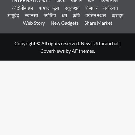
INTERNATIONAL
विविध
व्यापार
खेल
टेक्नोलॉजी
ऑटोमोबाइल
वायरल न्यूज़
एजुकेशन
रोजगार
मनोरंजन
आयुर्वेद
स्वास्थ्य
ज्योतिष
धर्म
कृषि
पर्यटन स्थल
क्राइम
Web Story
New Gadgets
Share Market
Copyright © All rights reserved. News Uttaranchal
|
CoverNews
by AF themes.