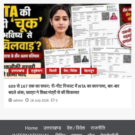
उत्तराखण्ड
एजुकेशन
दिल्ली
देश / विदेश
देहरादून
609 से 167 तक का सफर: री-नीट रिजल्ट में NTA का कारनामा, बार-बार
बदले अंक; छात्रा ने शिक्षा मंत्री से की शिकायत
admin
18 July 2026
0
Home
उत्तराखण्ड
देश / विदेश
राजनीति