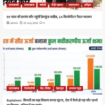
उत्तरकाशी
उत्तराखण्ड
चमोली
पौड़ी गढ़वाल
रुद्रप्रयाग
हरिद्वार
99 साल की हरवंत कौर पहुंचीं हेमकुंड साहिब, 14 किलोमीटर पैदल चलकर
admin
20 July 2026
0
उत्तराखण्ड
टेक्नोलॉजी
देश / विदेश
देहरादून
वायरल न्यूज़
Explainer: बिजली का बड़ा विकल्प बनता सूरज, देश में कैसे हो रहा सौर ऊर्जा