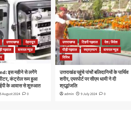
उत्तराखण्ड
देहरादून
उत्तराखण्ड
टिहरी गढ़वाल
देश / विदेश
ड़ी गढ़वाल
वायरल न्यूज़
पौड़ी गढ़वाल
रुद्रप्रयाग
वायरल न्यूज़
ार
विविध
: इस महीने से लगेंगे
उत्तराखंड पहुंचे पांचों बलिदानियों के पार्थिव
ड मीटर, कंट्रोल रूम हुआ
शरीर, एयरपोर्ट पर सीएम धामी ने दी
आईपी के आवास से शुरुआत
श्रद्धांजलि
5 August 2024
0
admin
9 July 2024
0