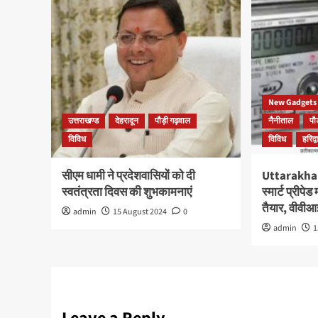
New Gadgets
उत्तराखण्ड
देहरादून
पौड़ी गढ़वाल
नैनीताल
पौ
विविध
विविध
हरिद्व
सीएम धामी ने प्रदेशवासियों को दी
Uttarakhand
स्वतंत्रता दिवस की शुभकामनाएं
स्मार्ट प्रीपे
तैयार, वीवी
admin
15 August 2024
0
admin
1