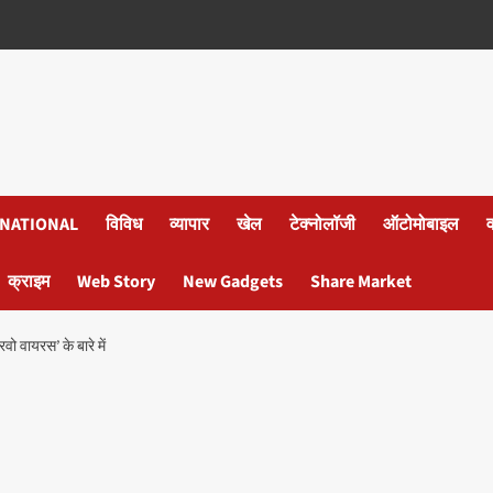
NATIONAL
विविध
व्यापार
खेल
टेक्नोलॉजी
ऑटोमोबाइल
क्राइम
Web Story
New Gadgets
Share Market
ो वायरस’ के बारे में