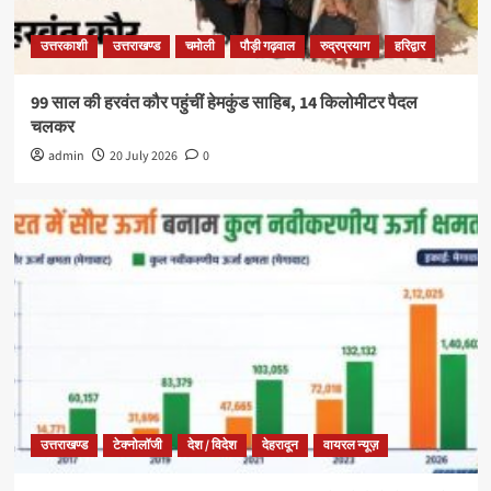
उत्तरकाशी
उत्तराखण्ड
चमोली
पौड़ी गढ़वाल
रुद्रप्रयाग
हरिद्वार
99 साल की हरवंत कौर पहुंचीं हेमकुंड साहिब, 14 किलोमीटर पैदल
चलकर
admin
20 July 2026
0
उत्तराखण्ड
टेक्नोलॉजी
देश / विदेश
देहरादून
वायरल न्यूज़