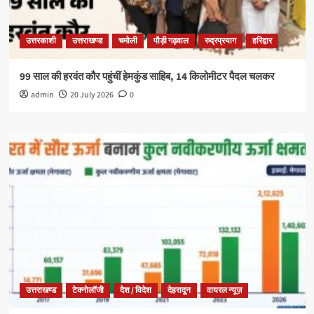
उत्तरकाशी
उत्तराखण्ड
चमोली
पौड़ी गढ़वाल
रुद्रप्रयाग
हरिद्वार
99 साल की हरवंत कौर पहुंचीं हेमकुंड साहिब, 14 किलोमीटर पैदल चलकर
admin
20 July 2026
0
उत्तराखण्ड
टेक्नोलॉजी
देश / विदेश
देहरादून
वायरल न्यूज़