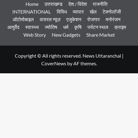
Home
उत्तराखण्ड
देश / विदेश
राजनीति
INTERNATIONAL
विविध
व्यापार
खेल
टेक्नोलॉजी
ऑटोमोबाइल
वायरल न्यूज़
एजुकेशन
रोजगार
मनोरंजन
आयुर्वेद
स्वास्थ्य
ज्योतिष
धर्म
कृषि
पर्यटन स्थल
क्राइम
Web Story
New Gadgets
Share Market
Copyright © All rights reserved. News Uttaranchal
|
CoverNews
by AF themes.