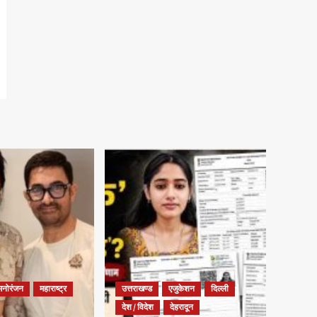
मनोरंजन
महाराष्ट्र
उत्तराखण्ड
एजुकेशन
दिल्ली
देश / विदेश
देहरादून