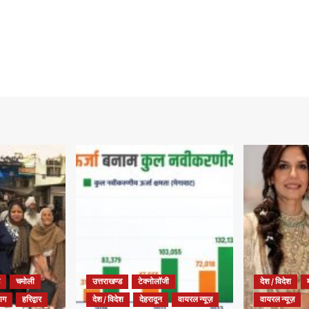
चमोली
उत्तराखण्ड
टेक्नोलॉजी
देश / विदेश
याग
हरिद्वार
देश / विदेश
देहरादून
वायरल न्यूज़
वायरल न्यूज़