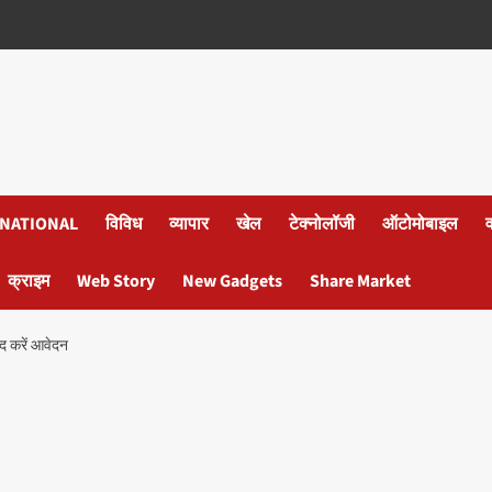
NATIONAL
विविध
व्यापार
खेल
टेक्नोलॉजी
ऑटोमोबाइल
क्राइम
Web Story
New Gadgets
Share Market
्द करें आवेदन