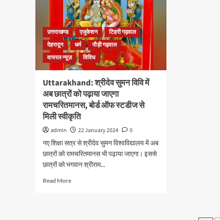
उत्तराखण्ड
एजुकेशन
टिहरी गढ़वाल
देहरादून
धर्म
पौड़ी गढ़वाल
वायरल न्यूज़
विविध
Uttarakhand: श्रीदेव सुमन विवि में
अब छात्रों को पढ़ाया जाएगा
रामचरितमानस, बोर्ड ऑफ स्टडीज से
मिली स्वीकृति
admin
22 January 2024
0
नए शिक्षा सत्र से श्रीदेव सुमन विश्वविद्यालय में अब
छात्रों को रामचरितमानस भी पढ़ाया जाएगा। इससे
छात्रों को भगवान श्रीराम...
Read More