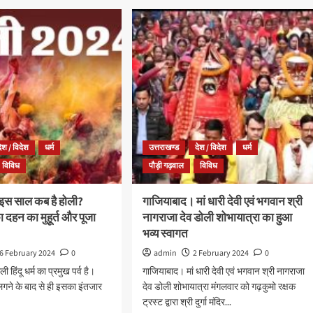
देश / विदेश
धर्म
उत्तराखण्ड
देश / विदेश
धर्म
विविध
पौड़ी गढ़वाल
विविध
इस साल कब है होली?
गाजियाबाद। मां धारी देवी एवं भगवान श्री
 दहन का मुहूर्त और पूजा
नागराजा देव डोली शोभायात्रा का हुआ
भव्य स्वागत
6 February 2024
0
admin
2 February 2024
0
हिंदू धर्म का प्रमुख पर्व है।
गाजियाबाद। मां धारी देवी एवं भगवान श्री नागराजा
गने के बाद से ही इसका इंतजार
देव डोली शोभायात्रा मंगलवार को गढ़कुमो रक्षक
ट्रस्ट द्वारा श्री दुर्गा मंदिर...