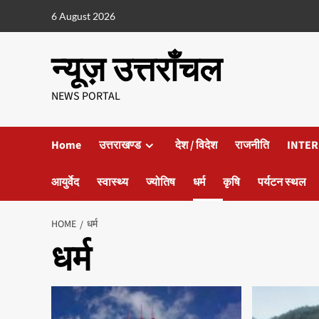
6 August 2026
न्यूज़ उत्तराँचल
NEWS PORTAL
Home
उत्तराखण्ड
देश / विदेश
राजनीति
INTER
आयुर्वेद
स्वास्थ्य
ज्योतिष
धर्म
कृषि
पर्यटन स्थल
HOME
धर्म
धर्म