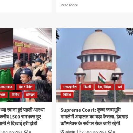
Read More
उत्तराखण्ड
देश / विदेश
उत्तरप्रदेश
दिल्ली
देश / विदेश
धर्म
स्थल
विविध
हरिद्वार
विविध
योध्या रवाना हुई पहली आस्था
Supreme Court: कृष्ण जन्मभूमि
, करीब 1500 रामभक्त हुए
मामले में अदालत का बड़ा फैसला, ईदगाह
ामी ने दिखाई हरी झंडी
कॉम्प्लेक्स के सर्वे पर रोक जारी रहेगी
9 January 2024
0
admin
29 January 2024
0