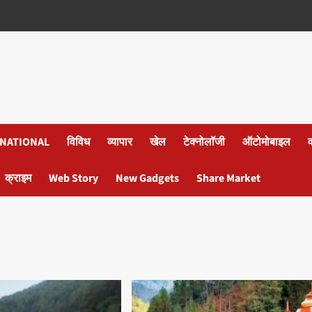
NATIONAL
विविध
व्यापार
खेल
टेक्नोलॉजी
ऑटोमोबाइल
क्राइम
Web Story
New Gadgets
Share Market