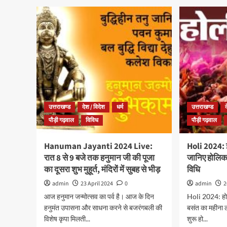
उत्तराखण्ड
देश / विदेश
धर्म
उत्तराखण्ड
पौड़ी गढ़वाल
विविध
पौड़ी गढ़वाल
Hanuman Jayanti 2024 Live:
Holi 2024: 
रात 8 से 9 बजे तक हनुमान जी की पूजा
जानिए होलिका
का दूसरा शुभ मुहूर्त, मंदिरों में सुबह से भीड़
विधि
admin
23 April 2024
0
admin
2
आज हनुमान जन्मोत्सव का पर्व है। आज के दिन
Holi 2024: होली 
हनुमंत उपासना और साधना करने से बजरंगबली की
बसंत का महीना ल
विशेष कृपा मिलती...
शुरू हो...