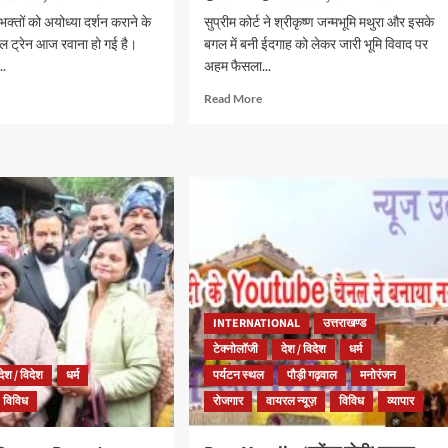
भक्तों को अयोध्या दर्शन कराने के
सुप्रीम कोर्ट ने श्रीकृष्ण जन्मभूमि मथुरा और इसके
शल ट्रेन आज रवाना हो गई है।
बगल में बनी ईदगाह को लेकर जारी भूमि विवाद पर
..
अहम फैसला...
Read More
INTERNATIONAL
उत्तराखण्ड
टेक्नोलॉजी
देश / विदेश
धर्म
देश / विदेश
धर्म
पर्यटन स्थल
पौड़ी गढ़वाल
मनोरंजन
विविध
रोजगार
वायरल न्यूज़
विविध
व्यापार