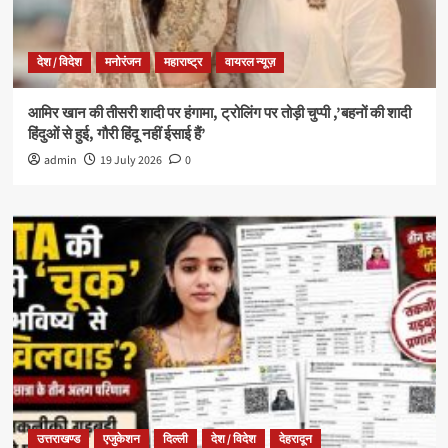
देश / विदेश
मनोरंजन
महाराष्ट्र
वायरल न्यूज़
आमिर खान की तीसरी शादी पर हंगामा, ट्रोलिंग पर तोड़ी चुप्पी ,’बहनों की शादी
हिंदुओं से हुई, गौरी हिंदू नहीं ईसाई हैं’
admin
19 July 2026
0
उत्तराखण्ड
एजुकेशन
दिल्ली
देश / विदेश
देहरादून