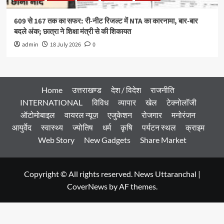
609 से 167 तक का सफर: री-नीट रिजल्ट में NTA का कारनामा, बार-बार
बदले अंक; छात्रा ने शिक्षा मंत्री से की शिकायत
admin
18 July 2026
0
Home
उत्तराखण्ड
देश / विदेश
राजनीति
INTERNATIONAL
विविध
व्यापार
खेल
टेक्नोलॉजी
ऑटोमोबाइल
वायरल न्यूज़
एजुकेशन
रोजगार
मनोरंजन
आयुर्वेद
स्वास्थ्य
ज्योतिष
धर्म
कृषि
पर्यटन स्थल
क्राइम
Web Story
New Gadgets
Share Market
Copyright © All rights reserved. News Uttaranchal
|
CoverNews
by AF themes.