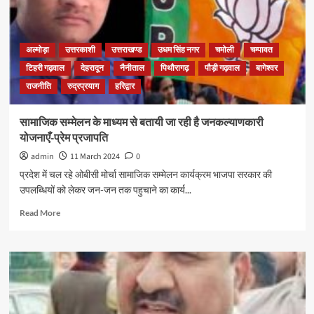
अल्मोड़ा
उत्तरकाशी
उत्तराखण्ड
उधम सिंह नगर
चमोली
चम्पावत
टिहरी गढ़वाल
देहरादून
नैनीताल
पिथौरागढ़
पौड़ी गढ़वाल
बागेश्वर
राजनीति
रुद्रप्रयाग
हरिद्वार
सामाजिक सम्मेलन के माध्यम से बतायी जा रही है जनकल्याणकारी
योजनाएँ-प्रेम प्रजापति
admin
11 March 2024
0
प्रदेश में चल रहे ओबीसी मोर्चा सामाजिक सम्मेलन कार्यक्रम भाजपा सरकार की
उपलब्धियों को लेकर जन-जन तक पहुचाने का कार्य...
Read More