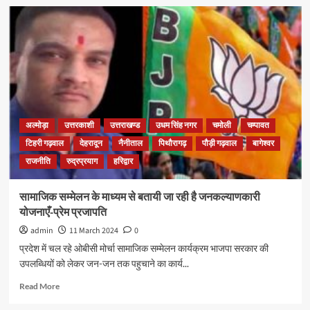
अल्मोड़ा
उत्तरकाशी
उत्तराखण्ड
उधम सिंह नगर
चमोली
चम्पावत
टिहरी गढ़वाल
देहरादून
नैनीताल
पिथौरागढ़
पौड़ी गढ़वाल
बागेश्वर
राजनीति
रुद्रप्रयाग
हरिद्वार
सामाजिक सम्मेलन के माध्यम से बतायी जा रही है जनकल्याणकारी
योजनाएँ-प्रेम प्रजापति
admin
11 March 2024
0
प्रदेश में चल रहे ओबीसी मोर्चा सामाजिक सम्मेलन कार्यक्रम भाजपा सरकार की
उपलब्धियों को लेकर जन-जन तक पहुचाने का कार्य...
Read More