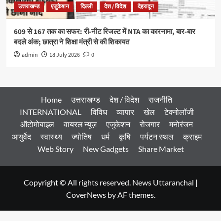
उत्तराखण्ड
एजुकेशन
दिल्ली
देश / विदेश
देहरादून
609 से 167 तक का सफर: री-नीट रिजल्ट में NTA का कारनामा, बार-बार
बदले अंक; छात्रा ने शिक्षा मंत्री से की शिकायत
admin
18 July 2026
0
Home
उत्तराखण्ड
देश / विदेश
राजनीति
INTERNATIONAL
विविध
व्यापार
खेल
टेक्नोलॉजी
ऑटोमोबाइल
वायरल न्यूज़
एजुकेशन
रोजगार
मनोरंजन
आयुर्वेद
स्वास्थ्य
ज्योतिष
धर्म
कृषि
पर्यटन स्थल
क्राइम
Web Story
New Gadgets
Share Market
Copyright © All rights reserved. News Uttaranchal
|
CoverNews
by AF themes.